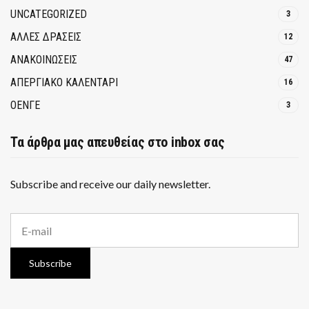
UNCATEGORIZED
3
ΑΛΛΕΣ ΔΡΑΣΕΙΣ
12
ΑΝΑΚΟΙΝΩΣΕΙΣ
47
ΑΠΕΡΓΙΑΚΟ ΚΑΛΕΝΤΑΡΙ
16
ΟΕΝΓΕ
3
Τα άρθρα μας απευθείας στο inbox σας
Subscribe and receive our daily newsletter.
E
m
a
i
Subscribe
l
a
d