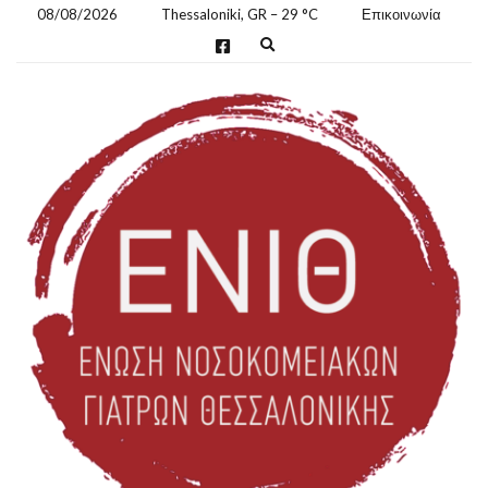
08/08/2026
Thessaloniki, GR
–
29
C
Επικοινωνία
E
x
p
a
n
d
s
e
a
r
c
h
f
o
r
m