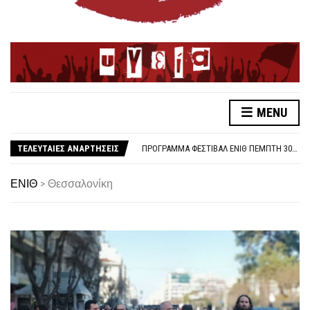
ΛΕΥΤΕΡΙΑ ΣΤΗΝ ΠΑΛΑΙΣΤΙΝΗ
MENU
ΑΠΟΤΕΛΕΣΜΑΤΑ ΕΚΛΟΓΩΝ ΕΝΙΘ
ΠΡΌΓΡΑΜΜΑ ΦΕΣΤΙΒΆΛ ΕΝΙΘ ΠΈΜΠΤΗ 30/10
ΤΕΛΕΥΤΑΙΕΣ ΑΝΑΡΤΗΣΕΙΣ
ΓΙΑ ΤΗ 48ΩΡΗ ΑΠΕΡΓΙΑ 6-7 ΝΟΕΜΒΡΗ
ΑΜΕΣΗ ΑΠΟΣΥΡΣΗ ΤΗΣ <<ΦΩΤΟΓΡΑΦΙΚΗΣ>> ΔΙΑΤΑΞΗΣ ΓΙΑ ΣΥΝΔΙΚΑΛΙΣΤΙΚΑ ΣΤΕΛΕΧΗ ΣΤΗΝ ΥΓΕΙΑ
ΚΑΤΑΓΓΕΛΙΑ ΓΙΑ ΕΠΙΘΕΣΗ ΤΗΣ ΑΣΤΥΝΟΜΙΑΣ ΣΕ ΕΚΠΑΙΔΕΥΤΙΚΟΥΣ
ΕΝΙΘ
>
Θεσσαλονίκη
ΟΛΟΙ ΣΤΗΝ ΑΠΕΡΓΙΑ ΤΡΙΤΗ 14/10/25, 10:30 ΣΤΟ ΑΓ. ΒΕΝΙΖΈΛΟΥ
1O ΦΕΣΤΙΒΑΛ ΕΝΙΘ
ΚΑΤΩ ΤΑ ΧΕΡΙΑ ΑΠΟ ΤΟΝ ΣΥΝΔΙΚΑΛΙΣΤΗ ΝΙΚΟ ΤΣΑΚΛΙΔΗ
ΣΤΉΡΙΞΗ ΣΤΟΝ ΑΓΏΝΑ ΤΩΝ ΓΟΝΙΏΝ ΤΩΝ ΘΥΜΆΤΩΝ ΓΙΑ ΝΑ ΜΗΝ ΣΥΓΚΑΛΥΦΘΕΊ ΤΟ ΈΓΚΛΗΜΑ ΣΤΑ ΤΕΜΠΗ
ΛΕΥΤΕΡΙΑ ΣΤΗΝ ΠΑΛΑΙΣΤΙΝΗ
ΑΠΟΤΕΛΕΣΜΑΤΑ ΕΚΛΟΓΩΝ ΕΝΙΘ