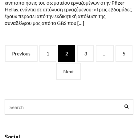
κινητοποιήσεις του σωματείου εργαζομένων στην Pfizer
Hellas, ενάντια σε απόλυση εργαζόμενου: «Τρεις εβδομάδες
έχουν περάσει από την εκδικητική απόλυση της
συναδέλφου μας από το GBS που […]
Posts
Previous
1
2
3
…
5
navigation
Next
Search
Sear
for:
Social