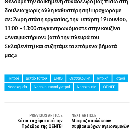
Θέλουμε την αδικημένη συνάδελφό μας πίσω στη
δουλειά χωρίς άλλη καθυστέρηση! Προχωράμε
σε: 2ωρη στάση εργασίας, την Τετάρτη 19 Ιουνίου,
11:00 – 13:00 συγκεντρωνόμαστε στην κουζίνα
«Αναψυκτήριον» (από την πλευρά του
Σκλαβενίτη) και συζητάμε τα επόμενα βήματά
μας.»
Γιατροί
Δελτίο Τύπου
ΕΝΙΘ
Θεσσαλονίκη
Ιατρική
Ιατροί
Νοσοκομεία
Νοσοκομειακοί γιατροί
Νοσοκομείο
ΟΕΝΓΕ
PREVIOUS ARTICLE
NEXT ARTICLE
Κάτω τα χέρια από την
Μπαράζ απολύσεων
Πρόεδρο της ΟΕΝΓΕ!
συμβασιούχων υγειονομικών