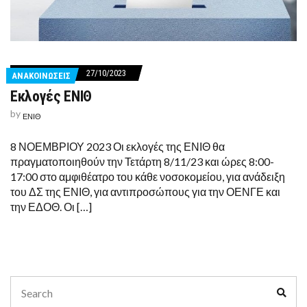
27/10/2023
ΑΝΑΚΟΙΝΩΣΕΙΣ
Εκλογές ΕΝΙΘ
by
ΕΝΙΘ
8 ΝΟΕΜΒΡΙΟΥ 2023 Οι εκλογές της ΕΝΙΘ θα
πραγματοποιηθούν την Τετάρτη 8/11/23 και ώρες 8:00-
17:00 στο αμφιθέατρο του κάθε νοσοκομείου, για ανάδειξη
του ΔΣ της ΕΝΙΘ, για αντιπροσώπους για την ΟΕΝΓΕ και
την ΕΔΟΘ. Οι […]
Search
Sear
for: