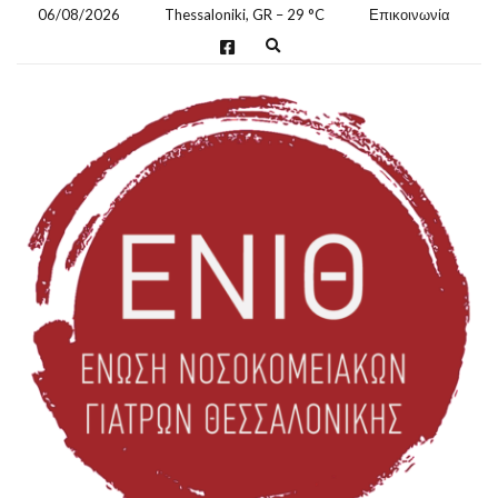
06/08/2026
Thessaloniki, GR
–
29
C
Επικοινωνία
E
x
p
a
n
d
s
e
a
r
c
h
f
o
r
m