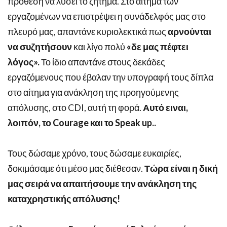
πρόθεση να λύσει το ζήτημα. Στο αίτημα των
εργαζομένων να επιστρέψει η συνάδελφός μας στο
πλευρό μας, απαντάνε κυριολεκτικά πως
αρνούνται
να συζητήσουν
και λίγο πολύ
«δε μας πέφτει
λόγος».
Το ίδιο απαντάνε στους δεκάδες
εργαζόμενους που έβαλαν την υπογραφή τους δίπλα
στο αίτημα για ανάκληση της προηγούμενης
απόλυσης, στο CDI, αυτή τη φορά.
Αυτό ειναι,
λοιπόν, το Courage και το Speak up..
Τους δώσαμε χρόνο, τους δώσαμε ευκαιρίες,
δοκιμάσαμε ότι μέσο μας διέθεσαν.
Τώρα είναι η δική
μας σειρά να απαιτήσουμε την ανάκληση της
καταχρηστικής απόλυσης!