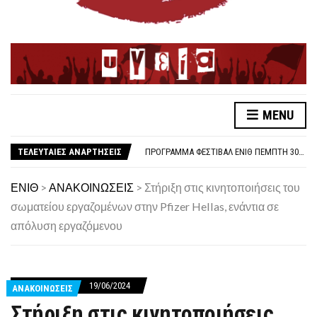
MENU
ΛΕΥΤΕΡΙΑ ΣΤΗΝ ΠΑΛΑΙΣΤΙΝΗ
ΑΠΟΤΕΛΕΣΜΑΤΑ ΕΚΛΟΓΩΝ ΕΝΙΘ
ΤΕΛΕΥΤΑΙΕΣ ΑΝΑΡΤΗΣΕΙΣ
ΠΡΌΓΡΑΜΜΑ ΦΕΣΤΙΒΆΛ ΕΝΙΘ ΠΈΜΠΤΗ 30/10
ΓΙΑ ΤΗ 48ΩΡΗ ΑΠΕΡΓΙΑ 6-7 ΝΟΕΜΒΡΗ
ΑΜΕΣΗ ΑΠΟΣΥΡΣΗ ΤΗΣ <<ΦΩΤΟΓΡΑΦΙΚΗΣ>> ΔΙΑΤΑΞΗΣ ΓΙΑ ΣΥΝΔΙΚΑΛΙΣΤΙΚΑ ΣΤΕΛΕΧΗ ΣΤΗΝ ΥΓΕΙΑ
ΕΝΙΘ
>
ΑΝΑΚΟΙΝΩΣΕΙΣ
>
Στήριξη στις κινητοποιήσεις του
ΚΑΤΑΓΓΕΛΙΑ ΓΙΑ ΕΠΙΘΕΣΗ ΤΗΣ ΑΣΤΥΝΟΜΙΑΣ ΣΕ ΕΚΠΑΙΔΕΥΤΙΚΟΥΣ
σωματείου εργαζομένων στην Pfizer Hellas, ενάντια σε
ΟΛΟΙ ΣΤΗΝ ΑΠΕΡΓΙΑ ΤΡΙΤΗ 14/10/25, 10:30 ΣΤΟ ΑΓ. ΒΕΝΙΖΈΛΟΥ
απόλυση εργαζόμενου
1O ΦΕΣΤΙΒΑΛ ΕΝΙΘ
ΚΑΤΩ ΤΑ ΧΕΡΙΑ ΑΠΟ ΤΟΝ ΣΥΝΔΙΚΑΛΙΣΤΗ ΝΙΚΟ ΤΣΑΚΛΙΔΗ
ΣΤΉΡΙΞΗ ΣΤΟΝ ΑΓΏΝΑ ΤΩΝ ΓΟΝΙΏΝ ΤΩΝ ΘΥΜΆΤΩΝ ΓΙΑ ΝΑ ΜΗΝ ΣΥΓΚΑΛΥΦΘΕΊ ΤΟ ΈΓΚΛΗΜΑ ΣΤΑ ΤΕΜΠΗ
ΛΕΥΤΕΡΙΑ ΣΤΗΝ ΠΑΛΑΙΣΤΙΝΗ
19/06/2024
ΑΠΟΤΕΛΕΣΜΑΤΑ ΕΚΛΟΓΩΝ ΕΝΙΘ
ΑΝΑΚΟΙΝΩΣΕΙΣ
Στήριξη στις κινητοποιήσεις