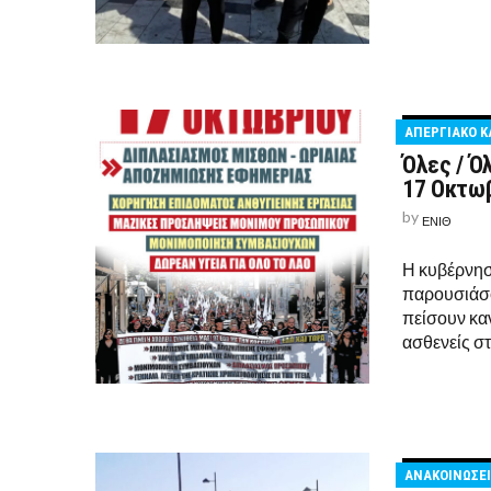
ΑΠΕΡΓΙΑΚΟ Κ
Όλες / Ό
17 Οκτωβ
by
ΕΝΙΘ
Η κυβέρνησ
παρουσιάσο
πείσουν καν
ασθενείς σ
ΑΝΑΚΟΙΝΩΣΕΙ