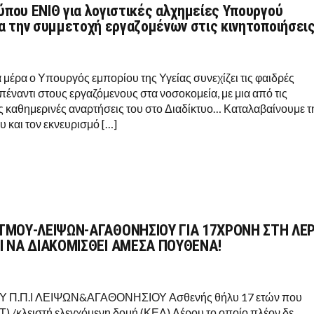
ύπου ΕΝΙΘ για λογιστικές αλχημείες Υπουργού
ια την συμμετοχή εργαζομένων στις κινητοποιήσει
α μέρα ο Υπουργός εμπορίου της Υγείας συνεχίζει τις φαιδρές
πέναντι στους εργαζόμενους στα νοσοκομεία, με μια από τις
ς καθημερινές αναρτήσεις του στο Διαδίκτυο… Καταλαβαίνουμε τ
 και τον εκνευρισμό […]
ΤΜΟΥ-ΛΕΙΨΩΝ-ΑΓΑΘΟΝΗΣΙΟΥ ΓΙΑ 17ΧΡΟΝΗ ΣΤΗ ΛΕ
 ΝΑ ΔΙΑΚΟΜΙΣΘΕΙ ΑΜΕΣΑ ΠΟΥΘΕΝΑ!
Υ Π.Π.Ι ΛΕΙΨΩΝ&ΑΓΑΘΟΝΗΣΙΟΥ Ασθενής θήλυ 17 ετών που
Τ) /κλειστή ελεγχόμενη δομή (ΚΕΔ) Λέρου το οποίο πλέον δε