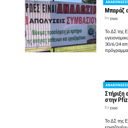
ΑΝΑΚΟΙΝΩΣΕΙ
Μπαράζ 
by
ΕΝΙΘ
Το ΔΣ της 
υγειονομικών
30/6/24 απ
πρόγραμμα 
ΑΝΑΚΟΙΝΩΣΕΙ
Στήριξη 
στην Pfi
by
ΕΝΙΘ
Το ΔΣ της Ε
εργαζομένων