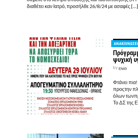
διαθέτει καν Ιατρό, προσήλθε 26/8/24 με ασαφές […]
ΑΝΑΚΟΙΝΩΣΕΙ
Πρόγραμμ
ψυχική υ
by
ΕΝΙΘ
Φτάνει πια
προςτην πλ
όλων τωνπρ
Το ΔΣ της Ε