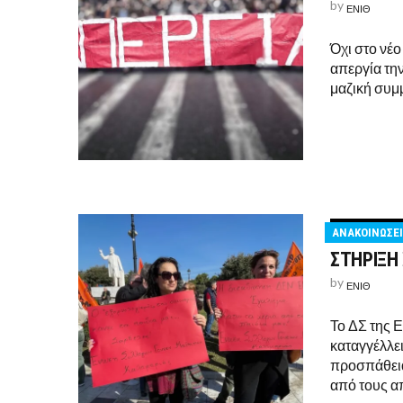
by
ΕΝΙΘ
Όχι στο νέ
απεργία τη
μαζική συμ
ΑΝΑΚΟΙΝΩΣΕΙ
ΣΤΗΡΙΞΗ
by
ΕΝΙΘ
Το ΔΣ της 
καταγγέλλε
προσπάθεια
από τους α