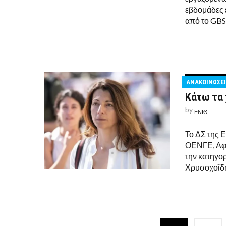
εβδομάδες 
από το GBS
ΑΝΑΚΟΙΝΩΣΕΙ
Κάτω τα 
by
ΕΝΙΘ
Το ΔΣ της 
ΟΕΝΓΕ, Αφρο
την κατηγο
Χρυσοχοΐδη