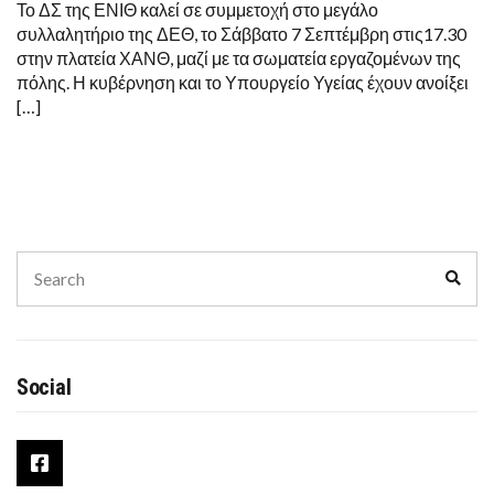
Το ΔΣ της ΕΝΙΘ καλεί σε συμμετοχή στο μεγάλο
συλλαλητήριο της ΔΕΘ, το Σάββατο 7 Σεπτέμβρη στις17.30
στην πλατεία ΧΑΝΘ, μαζί με τα σωματεία εργαζομένων της
πόλης. Η κυβέρνηση και το Υπουργείο Υγείας έχουν ανοίξει
[…]
Search
Sear
for:
Social