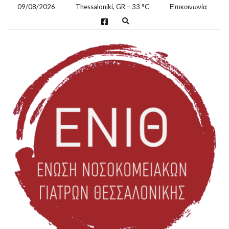
09/08/2026
Thessaloniki, GR
–
33
C
Επικοινωνία
E
x
p
a
n
d
s
e
a
r
c
h
f
o
r
m