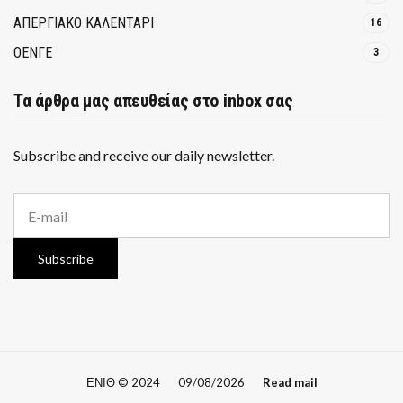
ΑΠΕΡΓΙΑΚΟ ΚΑΛΕΝΤΑΡΙ
16
ΟΕΝΓΕ
3
Τα άρθρα μας απευθείας στο inbox σας
Subscribe and receive our daily newsletter.
E
m
a
i
Subscribe
l
a
d
d
r
e
s
ΕΝΙΘ © 2024
09/08/2026
Read mail
s