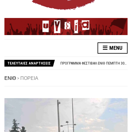
MENU
ΛΕΥΤΕΡΙΑ ΣΤΗΝ ΠΑΛΑΙΣΤΙΝΗ
ΑΠΟΤΕΛΕΣΜΑΤΑ ΕΚΛΟΓΩΝ ΕΝΙΘ
ΤΕΛΕΥΤΑΙΕΣ ΑΝΑΡΤΗΣΕΙΣ
ΠΡΌΓΡΑΜΜΑ ΦΕΣΤΙΒΆΛ ΕΝΙΘ ΠΈΜΠΤΗ 30/10
ΓΙΑ ΤΗ 48ΩΡΗ ΑΠΕΡΓΙΑ 6-7 ΝΟΕΜΒΡΗ
ΑΜΕΣΗ ΑΠΟΣΥΡΣΗ ΤΗΣ <<ΦΩΤΟΓΡΑΦΙΚΗΣ>> ΔΙΑΤΑΞΗΣ ΓΙΑ ΣΥΝΔΙΚΑΛΙΣΤΙΚΑ ΣΤΕΛΕΧΗ ΣΤΗΝ ΥΓΕΙΑ
ΕΝΙΘ
>
ΠΟΡΕΙΑ
ΚΑΤΑΓΓΕΛΙΑ ΓΙΑ ΕΠΙΘΕΣΗ ΤΗΣ ΑΣΤΥΝΟΜΙΑΣ ΣΕ ΕΚΠΑΙΔΕΥΤΙΚΟΥΣ
ΟΛΟΙ ΣΤΗΝ ΑΠΕΡΓΙΑ ΤΡΙΤΗ 14/10/25, 10:30 ΣΤΟ ΑΓ. ΒΕΝΙΖΈΛΟΥ
1O ΦΕΣΤΙΒΑΛ ΕΝΙΘ
ΚΑΤΩ ΤΑ ΧΕΡΙΑ ΑΠΟ ΤΟΝ ΣΥΝΔΙΚΑΛΙΣΤΗ ΝΙΚΟ ΤΣΑΚΛΙΔΗ
ΣΤΉΡΙΞΗ ΣΤΟΝ ΑΓΏΝΑ ΤΩΝ ΓΟΝΙΏΝ ΤΩΝ ΘΥΜΆΤΩΝ ΓΙΑ ΝΑ ΜΗΝ ΣΥΓΚΑΛΥΦΘΕΊ ΤΟ ΈΓΚΛΗΜΑ ΣΤΑ ΤΕΜΠΗ
ΛΕΥΤΕΡΙΑ ΣΤΗΝ ΠΑΛΑΙΣΤΙΝΗ
ΑΠΟΤΕΛΕΣΜΑΤΑ ΕΚΛΟΓΩΝ ΕΝΙΘ