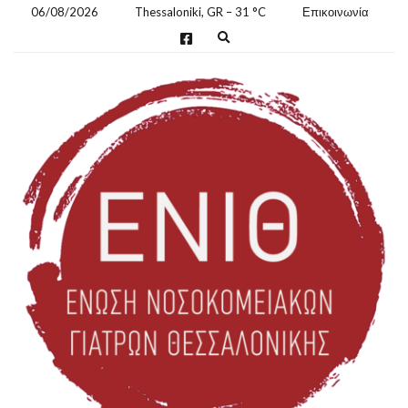
06/08/2026
Thessaloniki, GR
–
31
C
Επικοινωνία
E
x
p
a
n
d
s
e
a
r
c
h
f
o
r
m