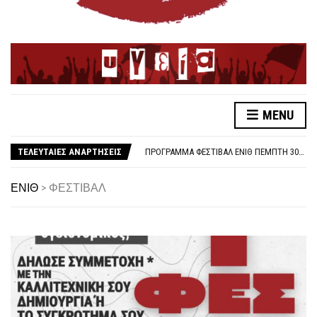
MENU
ΛΕΥΤΕΡΙΑ ΣΤΗΝ ΠΑΛΑΙΣΤΙΝΗ
ΑΠΟΤΕΛΕΣΜΑΤΑ ΕΚΛΟΓΩΝ ΕΝΙΘ
ΤΕΛΕΥΤΑΙΕΣ ΑΝΑΡΤΗΣΕΙΣ
ΠΡΌΓΡΑΜΜΑ ΦΕΣΤΙΒΆΛ ΕΝΙΘ ΠΈΜΠΤΗ 30/10
ΓΙΑ ΤΗ 48ΩΡΗ ΑΠΕΡΓΙΑ 6-7 ΝΟΕΜΒΡΗ
ΑΜΕΣΗ ΑΠΟΣΥΡΣΗ ΤΗΣ <<ΦΩΤΟΓΡΑΦΙΚΗΣ>> ΔΙΑΤΑΞΗΣ ΓΙΑ ΣΥΝΔΙΚΑΛΙΣΤΙΚΑ ΣΤΕΛΕΧΗ ΣΤΗΝ ΥΓΕΙΑ
ΕΝΙΘ
>
ΦΕΣΤΙΒΑΛ
ΚΑΤΑΓΓΕΛΙΑ ΓΙΑ ΕΠΙΘΕΣΗ ΤΗΣ ΑΣΤΥΝΟΜΙΑΣ ΣΕ ΕΚΠΑΙΔΕΥΤΙΚΟΥΣ
ΟΛΟΙ ΣΤΗΝ ΑΠΕΡΓΙΑ ΤΡΙΤΗ 14/10/25, 10:30 ΣΤΟ ΑΓ. ΒΕΝΙΖΈΛΟΥ
1O ΦΕΣΤΙΒΑΛ ΕΝΙΘ
ΚΑΤΩ ΤΑ ΧΕΡΙΑ ΑΠΟ ΤΟΝ ΣΥΝΔΙΚΑΛΙΣΤΗ ΝΙΚΟ ΤΣΑΚΛΙΔΗ
ΣΤΉΡΙΞΗ ΣΤΟΝ ΑΓΏΝΑ ΤΩΝ ΓΟΝΙΏΝ ΤΩΝ ΘΥΜΆΤΩΝ ΓΙΑ ΝΑ ΜΗΝ ΣΥΓΚΑΛΥΦΘΕΊ ΤΟ ΈΓΚΛΗΜΑ ΣΤΑ ΤΕΜΠΗ
ΛΕΥΤΕΡΙΑ ΣΤΗΝ ΠΑΛΑΙΣΤΙΝΗ
ΑΠΟΤΕΛΕΣΜΑΤΑ ΕΚΛΟΓΩΝ ΕΝΙΘ