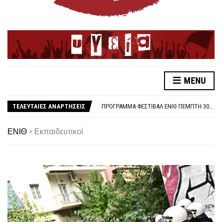
MENU
ΛΕΥΤΕΡΙΑ ΣΤΗΝ ΠΑΛΑΙΣΤΙΝΗ
ΑΠΟΤΕΛΕΣΜΑΤΑ ΕΚΛΟΓΩΝ ΕΝΙΘ
ΤΕΛΕΥΤΑΙΕΣ ΑΝΑΡΤΗΣΕΙΣ
ΠΡΌΓΡΑΜΜΑ ΦΕΣΤΙΒΆΛ ΕΝΙΘ ΠΈΜΠΤΗ 30/10
ΓΙΑ ΤΗ 48ΩΡΗ ΑΠΕΡΓΙΑ 6-7 ΝΟΕΜΒΡΗ
ΑΜΕΣΗ ΑΠΟΣΥΡΣΗ ΤΗΣ <<ΦΩΤΟΓΡΑΦΙΚΗΣ>> ΔΙΑΤΑΞΗΣ ΓΙΑ ΣΥΝΔΙΚΑΛΙΣΤΙΚΑ ΣΤΕΛΕΧΗ ΣΤΗΝ ΥΓΕΙΑ
ΕΝΙΘ
>
Εκπαιδευτικοί
ΚΑΤΑΓΓΕΛΙΑ ΓΙΑ ΕΠΙΘΕΣΗ ΤΗΣ ΑΣΤΥΝΟΜΙΑΣ ΣΕ ΕΚΠΑΙΔΕΥΤΙΚΟΥΣ
ΟΛΟΙ ΣΤΗΝ ΑΠΕΡΓΙΑ ΤΡΙΤΗ 14/10/25, 10:30 ΣΤΟ ΑΓ. ΒΕΝΙΖΈΛΟΥ
1O ΦΕΣΤΙΒΑΛ ΕΝΙΘ
ΚΑΤΩ ΤΑ ΧΕΡΙΑ ΑΠΟ ΤΟΝ ΣΥΝΔΙΚΑΛΙΣΤΗ ΝΙΚΟ ΤΣΑΚΛΙΔΗ
ΣΤΉΡΙΞΗ ΣΤΟΝ ΑΓΏΝΑ ΤΩΝ ΓΟΝΙΏΝ ΤΩΝ ΘΥΜΆΤΩΝ ΓΙΑ ΝΑ ΜΗΝ ΣΥΓΚΑΛΥΦΘΕΊ ΤΟ ΈΓΚΛΗΜΑ ΣΤΑ ΤΕΜΠΗ
ΛΕΥΤΕΡΙΑ ΣΤΗΝ ΠΑΛΑΙΣΤΙΝΗ
ΑΠΟΤΕΛΕΣΜΑΤΑ ΕΚΛΟΓΩΝ ΕΝΙΘ