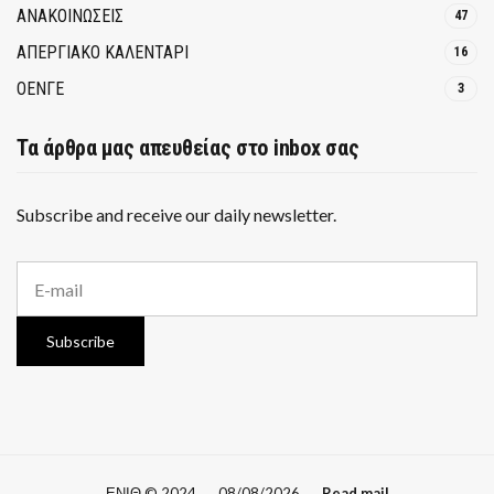
ΑΝΑΚΟΙΝΩΣΕΙΣ
47
ΑΠΕΡΓΙΑΚΟ ΚΑΛΕΝΤΑΡΙ
16
ΟΕΝΓΕ
3
Τα άρθρα μας απευθείας στο inbox σας
Subscribe and receive our daily newsletter.
E
m
a
i
Subscribe
l
a
d
d
r
e
s
ΕΝΙΘ © 2024
08/08/2026
Read mail