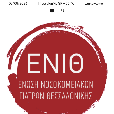
08/08/2026
Thessaloniki, GR
–
32
C
Επικοινωνία
E
x
p
a
n
d
s
e
a
r
c
h
f
o
r
m