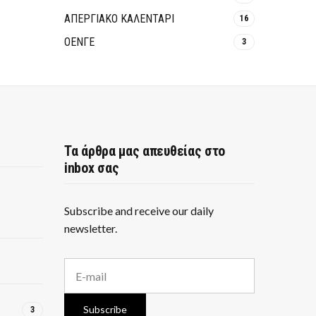
ΑΠΕΡΓΙΑΚΟ ΚΑΛΕΝΤΑΡΙ
16
ΟΕΝΓΕ
3
Τα άρθρα μας απευθείας στο
inbox σας
Subscribe and receive our daily
newsletter.
E
m
a
i
Subscribe
3